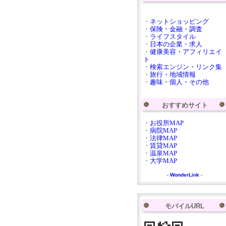
・
ネットショッピング
・
保険・金融・調査
・
ライフスタイル
・
日本の企業・求人
・
健康美容・アフィリエイ
ト
・
検索エンジン・リンク集
・
旅行・地域情報
・
趣味・個人・その他
おすすめサイト
・
お役所MAP
・
病院MAP
・
法律MAP
・
賃貸MAP
・
温泉MAP
・
大学MAP
-
WonderLink
-
モバイルURL