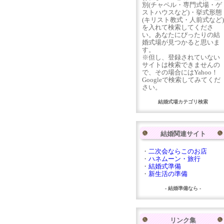
別(チャペル・専門式場・ゲ
ストハウスなど)・挙式形態
(キリスト教式・人前式など)
を入れて検索してくださ
い。あなたにぴったりの結
婚式場が見つかると思いま
す。
※但し、登録されていない
サイトは検索できませんの
で、その場合にはYahoo！
Googleで検索してみてくだ
さい。
結婚式場カテゴリ検索
結婚関連サイト
・
二次会ならこのお店
・
ハネムーン・旅行
・
結婚式準備
・
新生活の準備
- 結婚準備なら -
リンク集