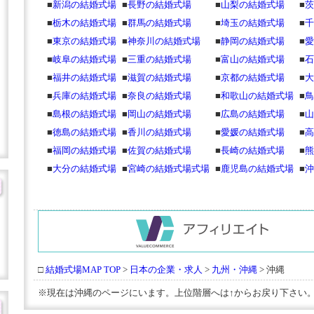
■
新潟の結婚式場
■
長野の結婚式場
■
山梨の結婚式場
■
茨
■
栃木の結婚式場
■
群馬の結婚式場
■
埼玉の結婚式場
■
千
■
東京の結婚式場
■
神奈川の結婚式場
■
静岡の結婚式場
■
愛
■
岐阜の結婚式場
■
三重の結婚式場
■
富山の結婚式場
■
石
■
福井の結婚式場
■
滋賀の結婚式場
■
京都の結婚式場
■
大
■
兵庫の結婚式場
■
奈良の結婚式場
■
和歌山の結婚式場
■
鳥
■
島根の結婚式場
■
岡山の結婚式場
■
広島の結婚式場
■
山
■
徳島の結婚式場
■
香川の結婚式場
■
愛媛の結婚式場
■
高
■
福岡の結婚式場
■
佐賀の結婚式場
■
長崎の結婚式場
■
熊
■
大分の結婚式場
■
宮崎の結婚式場式場
■
鹿児島の結婚式場
■
沖
□
結婚式場MAP TOP
>
日本の企業・求人
>
九州・沖縄
> 沖縄
※現在は沖縄のページにいます。上位階層へは↑からお戻り下さい