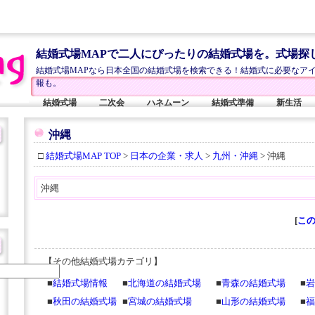
結婚式場MAPで二人にぴったりの結婚式場を。式場探
結婚式場MAPなら日本全国の結婚式場を検索できる！結婚式に必要なア
報も。
結婚式場
二次会
ハネムーン
結婚式準備
新生活
沖縄
□
結婚式場MAP TOP
>
日本の企業・求人
>
九州・沖縄
> 沖縄
沖縄
[
この
【その他結婚式場カテゴリ】
■
結婚式場情報
■
北海道の結婚式場
■
青森の結婚式場
■
岩
■
秋田の結婚式場
■
宮城の結婚式場
■
山形の結婚式場
■
福