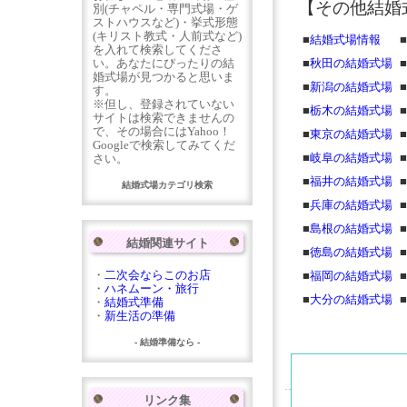
【その他結婚
別(チャペル・専門式場・ゲ
ストハウスなど)・挙式形態
(キリスト教式・人前式など)
■
結婚式場情報
■
を入れて検索してくださ
い。あなたにぴったりの結
■
秋田の結婚式場
■
婚式場が見つかると思いま
■
新潟の結婚式場
■
す。
※但し、登録されていない
■
栃木の結婚式場
■
サイトは検索できませんの
で、その場合にはYahoo！
■
東京の結婚式場
■
Googleで検索してみてくだ
■
岐阜の結婚式場
■
さい。
■
福井の結婚式場
■
結婚式場カテゴリ検索
■
兵庫の結婚式場
■
■
島根の結婚式場
■
結婚関連サイト
■
徳島の結婚式場
■
・
二次会ならこのお店
■
福岡の結婚式場
■
・
ハネムーン・旅行
■
大分の結婚式場
■
・
結婚式準備
・
新生活の準備
- 結婚準備なら -
リンク集