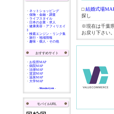
□
結婚式場MAP
・
ネットショッピング
・
保険・金融・調査
探し
・
ライフスタイル
・
日本の企業・求人
※現在は千葉
・
健康美容・アフィリエイ
ト
お戻り下さい
・
検索エンジン・リンク集
・
旅行・地域情報
・
趣味・個人・その他
おすすめサイト
・
お役所MAP
・
病院MAP
・
法律MAP
・
賃貸MAP
・
温泉MAP
・
大学MAP
-
WonderLink
-
モバイルURL