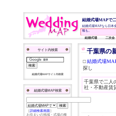
結婚式場MAPで
結婚式場MAPなら日本
報も。
結婚式場
二次会
サイト内検索
千葉県の
□
結婚式場MAP
探し
結婚式場MAPサイト内検索
千葉県で二人
社・不動産賃
結婚式場MAP検索
［
詳細検索画面
］
お住まいの地域・式場の種