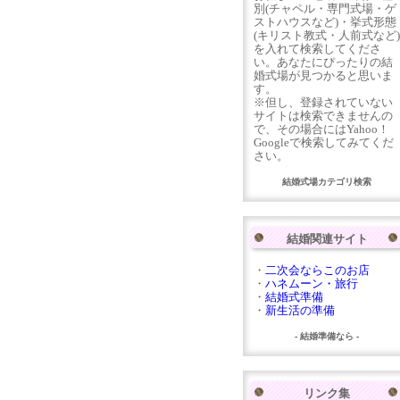
別(チャペル・専門式場・ゲ
ストハウスなど)・挙式形態
(キリスト教式・人前式など)
を入れて検索してくださ
い。あなたにぴったりの結
婚式場が見つかると思いま
す。
※但し、登録されていない
サイトは検索できませんの
で、その場合にはYahoo！
Googleで検索してみてくだ
さい。
結婚式場カテゴリ検索
結婚関連サイト
・
二次会ならこのお店
・
ハネムーン・旅行
・
結婚式準備
・
新生活の準備
- 結婚準備なら -
リンク集