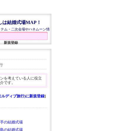
しは結婚式場MAP！
イテム・二次会場やハネムーン情
新規登録
行
ンを考えている人に役立
介です。
モルディブ旅行)に新規登録
]
手の結婚式場
島の結婚式場