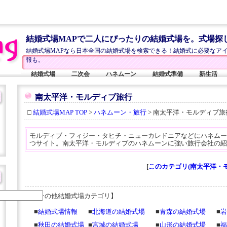
結婚式場MAPで二人にぴったりの結婚式場を。式場探
結婚式場MAPなら日本全国の結婚式場を検索できる！結婚式に必要なア
報も。
結婚式場
二次会
ハネムーン
結婚式準備
新生活
南太平洋・モルディブ旅行
□
結婚式場MAP TOP
>
ハネムーン・旅行
> 南太平洋・モルディブ旅
モルディブ・フィジー・タヒチ・ニューカレドニアなどにハネムー
つサイト。南太平洋・モルディブのハネムーンに強い旅行会社の紹
[
このカテゴリ(南太平洋・
【その他結婚式場カテゴリ】
■
結婚式場情報
■
北海道の結婚式場
■
青森の結婚式場
■
岩
■
秋田の結婚式場
■
宮城の結婚式場
■
山形の結婚式場
■
福