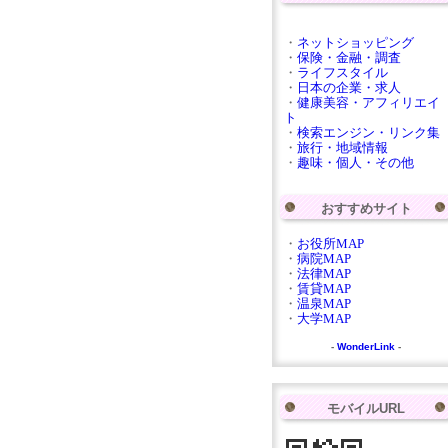
・
ネットショッピング
・
保険・金融・調査
・
ライフスタイル
・
日本の企業・求人
・
健康美容・アフィリエイ
ト
・
検索エンジン・リンク集
・
旅行・地域情報
・
趣味・個人・その他
おすすめサイト
・
お役所MAP
・
病院MAP
・
法律MAP
・
賃貸MAP
・
温泉MAP
・
大学MAP
-
WonderLink
-
モバイルURL