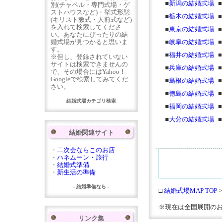
■
新潟の結婚式場
■
別(チャペル・専門式場・ゲ
ストハウスなど)・挙式形態
■
栃木の結婚式場
■
(キリスト教式・人前式など)
を入れて検索してくださ
■
東京の結婚式場
■
い。あなたにぴったりの結
婚式場が見つかると思いま
■
岐阜の結婚式場
■
す。
■
福井の結婚式場
■
※但し、登録されていない
サイトは検索できませんの
■
兵庫の結婚式場
■
で、その場合にはYahoo！
Googleで検索してみてくだ
■
島根の結婚式場
■
さい。
■
徳島の結婚式場
■
結婚式場カテゴリ検索
■
福岡の結婚式場
■
■
大分の結婚式場
■
結婚関連サイト
・
二次会ならこのお店
・
ハネムーン・旅行
・
結婚式準備
・
新生活の準備
- 結婚準備なら -
□
結婚式場MAP TOP
※現在は全国展開の
リンク集