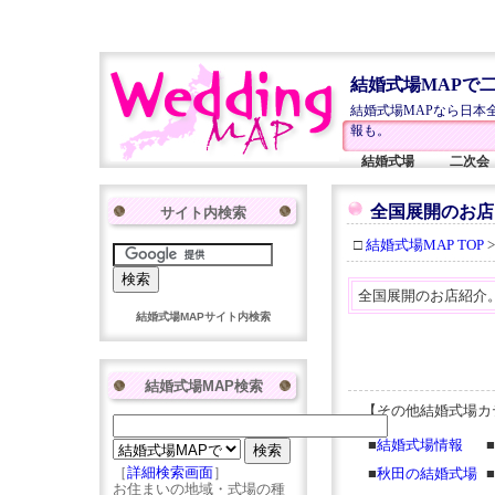
結婚式場MAPで
結婚式場MAPなら日本
報も。
結婚式場
二次会
全国展開のお店
サイト内検索
□
結婚式場MAP TOP
全国展開のお店紹介
結婚式場MAPサイト内検索
結婚式場MAP検索
【その他結婚式場カ
■
結婚式場情報
■
［
詳細検索画面
］
■
秋田の結婚式場
■
お住まいの地域・式場の種