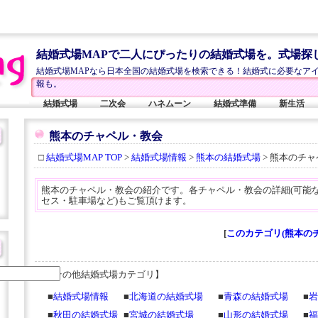
結婚式場MAPで二人にぴったりの結婚式場を。式場探
結婚式場MAPなら日本全国の結婚式場を検索できる！結婚式に必要なア
報も。
結婚式場
二次会
ハネムーン
結婚式準備
新生活
熊本のチャペル・教会
□
結婚式場MAP TOP
>
結婚式場情報
>
熊本の結婚式場
> 熊本のチ
熊本のチャペル・教会の紹介です。各チャペル・教会の詳細(可能な
セス・駐車場など)もご覧頂けます。
[
このカテゴリ(熊本の
【その他結婚式場カテゴリ】
■
結婚式場情報
■
北海道の結婚式場
■
青森の結婚式場
■
岩
■
秋田の結婚式場
■
宮城の結婚式場
■
山形の結婚式場
■
福