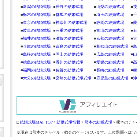
■
新潟の結婚式場
■
長野の結婚式場
■
山梨の結婚式場
■
茨
■
栃木の結婚式場
■
群馬の結婚式場
■
埼玉の結婚式場
■
千
■
東京の結婚式場
■
神奈川の結婚式場
■
静岡の結婚式場
■
愛
■
岐阜の結婚式場
■
三重の結婚式場
■
富山の結婚式場
■
石
■
福井の結婚式場
■
滋賀の結婚式場
■
京都の結婚式場
■
大
■
兵庫の結婚式場
■
奈良の結婚式場
■
和歌山の結婚式場
■
鳥
■
島根の結婚式場
■
岡山の結婚式場
■
広島の結婚式場
■
山
■
徳島の結婚式場
■
香川の結婚式場
■
愛媛の結婚式場
■
高
■
福岡の結婚式場
■
佐賀の結婚式場
■
長崎の結婚式場
■
熊
■
大分の結婚式場
■
宮崎の結婚式場式場
■
鹿児島の結婚式場
■
沖
□
結婚式場MAP TOP
>
結婚式場情報
>
熊本の結婚式場
> 熊本のチ
※現在は熊本のチャペル・教会のページにいます。上位階層へは↑