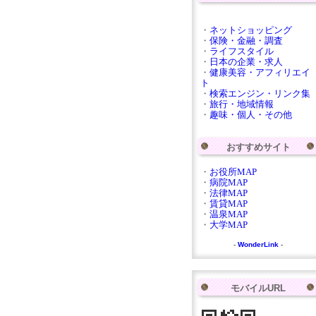
・
ネットショッピング
・
保険・金融・調査
・
ライフスタイル
・
日本の企業・求人
・
健康美容・アフィリエイ
ト
・
検索エンジン・リンク集
・
旅行・地域情報
・
趣味・個人・その他
おすすめサイト
・
お役所MAP
・
病院MAP
・
法律MAP
・
賃貸MAP
・
温泉MAP
・
大学MAP
-
WonderLink
-
モバイルURL