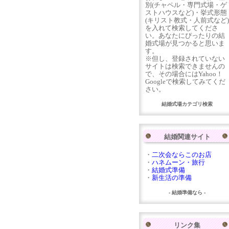
別(チャペル・専門式場・ゲ
ストハウスなど)・挙式形態
(キリスト教式・人前式など)
を入れて検索してくださ
い。あなたにぴったりの結
婚式場が見つかると思いま
す。
※但し、登録されていない
サイトは検索できませんの
で、その場合にはYahoo！
Googleで検索してみてくだ
さい。
結婚式場カテゴリ検索
結婚関連サイト
・
二次会ならこのお店
・
ハネムーン・旅行
・
結婚式準備
・
新生活の準備
- 結婚準備なら -
リンク集