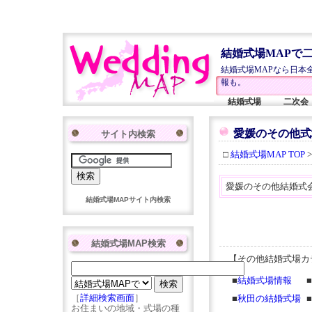
結婚式場MAPで
結婚式場MAPなら日本
報も。
結婚式場
二次会
愛媛のその他式
サイト内検索
□
結婚式場MAP TOP
愛媛のその他結婚式
結婚式場MAPサイト内検索
結婚式場MAP検索
【その他結婚式場カ
■
結婚式場情報
■
［
詳細検索画面
］
■
秋田の結婚式場
■
お住まいの地域・式場の種