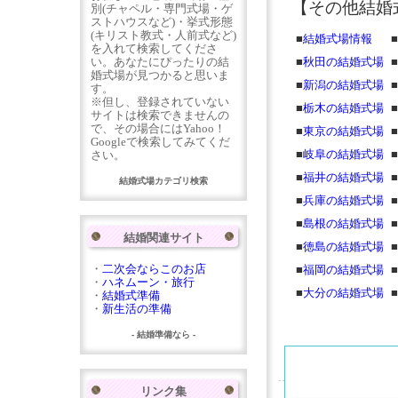
【その他結婚
別(チャペル・専門式場・ゲ
ストハウスなど)・挙式形態
(キリスト教式・人前式など)
■
結婚式場情報
■
を入れて検索してくださ
い。あなたにぴったりの結
■
秋田の結婚式場
■
婚式場が見つかると思いま
■
新潟の結婚式場
■
す。
※但し、登録されていない
■
栃木の結婚式場
■
サイトは検索できませんの
で、その場合にはYahoo！
■
東京の結婚式場
■
Googleで検索してみてくだ
■
岐阜の結婚式場
■
さい。
■
福井の結婚式場
■
結婚式場カテゴリ検索
■
兵庫の結婚式場
■
■
島根の結婚式場
■
結婚関連サイト
■
徳島の結婚式場
■
・
二次会ならこのお店
■
福岡の結婚式場
■
・
ハネムーン・旅行
■
大分の結婚式場
■
・
結婚式準備
・
新生活の準備
- 結婚準備なら -
リンク集