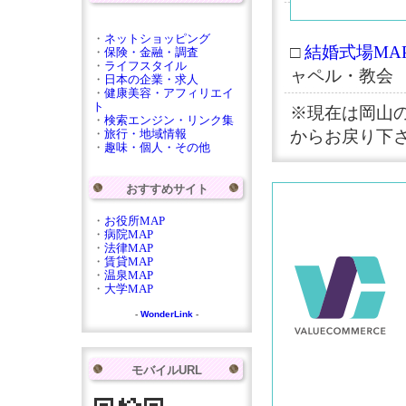
・
ネットショッピング
□
結婚式場MAP
・
保険・金融・調査
・
ライフスタイル
ャペル・教会
・
日本の企業・求人
・
健康美容・アフィリエイ
ト
※現在は岡山
・
検索エンジン・リンク集
・
旅行・地域情報
からお戻り下
・
趣味・個人・その他
おすすめサイト
・
お役所MAP
・
病院MAP
・
法律MAP
・
賃貸MAP
・
温泉MAP
・
大学MAP
-
WonderLink
-
モバイルURL