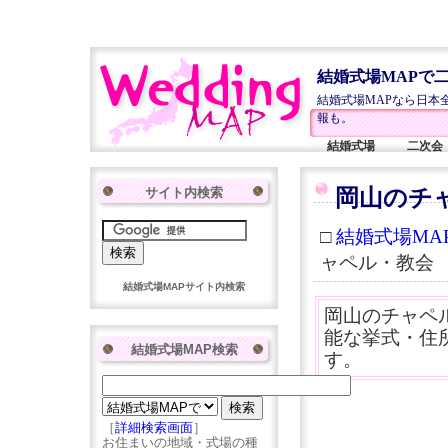
結婚式場MAPで
結婚式場MAPなら日本
報も。
結婚式場
二次会
サイト内検索
岡山のチ
□
結婚式場MAP
ャペル・教会
結婚式場MAPサイト内検索
岡山のチャペ
能な挙式・住
結婚式場MAP検索
す。
［
詳細検索画面
］
お住まいの地域・式場の種