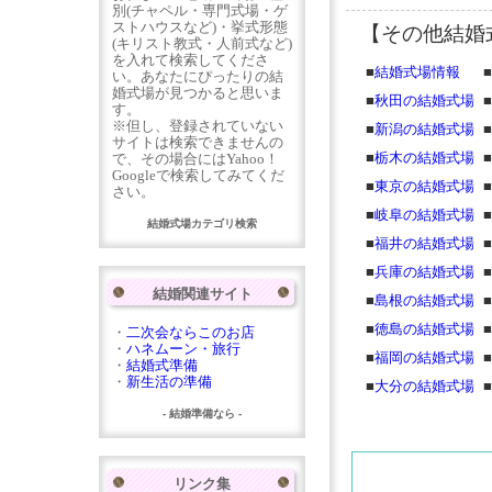
別(チャペル・専門式場・ゲ
ストハウスなど)・挙式形態
【その他結婚
(キリスト教式・人前式など)
を入れて検索してくださ
■
結婚式場情報
■
い。あなたにぴったりの結
婚式場が見つかると思いま
■
秋田の結婚式場
■
す。
※但し、登録されていない
■
新潟の結婚式場
■
サイトは検索できませんの
■
栃木の結婚式場
■
で、その場合にはYahoo！
Googleで検索してみてくだ
■
東京の結婚式場
■
さい。
■
岐阜の結婚式場
■
結婚式場カテゴリ検索
■
福井の結婚式場
■
■
兵庫の結婚式場
■
結婚関連サイト
■
島根の結婚式場
■
■
徳島の結婚式場
■
・
二次会ならこのお店
・
ハネムーン・旅行
■
福岡の結婚式場
■
・
結婚式準備
・
新生活の準備
■
大分の結婚式場
■
- 結婚準備なら -
リンク集