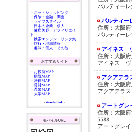
パルティーレ
・
ネットショッピング
・
保険・金融・調査
パルティー
・
ライフスタイル
・
日本の企業・求人
住所：大阪府大
・
健康美容・アフィリエイ
パルティーレ
ト
・
検索エンジン・リンク集
・
旅行・地域情報
・
趣味・個人・その他
アイネス 
住所：大阪府
おすすめサイト
アイネス ヴ
・
お役所MAP
・
病院MAP
アクアテラ
・
法律MAP
住所：大阪府
・
賃貸MAP
・
温泉MAP
アクアテラス
・
大学MAP
-
WonderLink
-
アートグレ
住所：大阪府大
5588
モバイルURL
アートグレイ