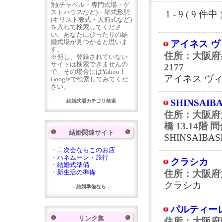
別(チャペル・専門式場・ゲ
ストハウスなど)・挙式形態
1 - 9 ( 9
(キリスト教式・人前式など)
を入れて検索してくださ
い。あなたにぴったりの結
婚式場が見つかると思いま
アイネス 
す。
住所：大阪府
※但し、登録されていない
サイトは検索できませんの
2177
で、その場合にはYahoo！
アイネス ヴ
Googleで検索してみてくだ
さい。
SHINSAIB
結婚式場カテゴリ検索
住所：大阪府
橋 13.14階
問合
結婚関連サイト
SHINSAIBAS
・
二次会ならこのお店
・
ハネムーン・旅行
クラシカ
・
結婚式準備
・
新生活の準備
住所：大阪府
クラシカ
- 結婚準備なら -
パルティー
リンク集
住所：大阪府