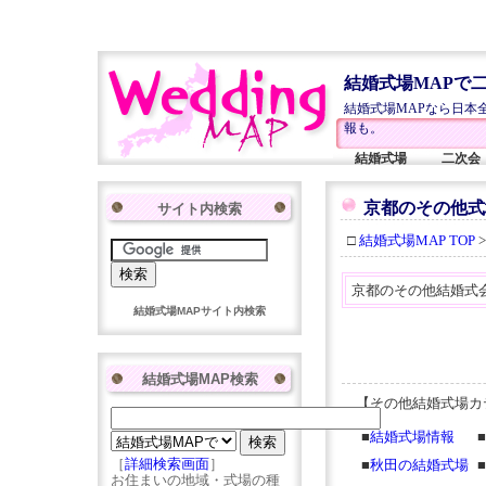
結婚式場MAPで
結婚式場MAPなら日本
報も。
結婚式場
二次会
京都のその他式
サイト内検索
□
結婚式場MAP TOP
京都のその他結婚式
結婚式場MAPサイト内検索
結婚式場MAP検索
【その他結婚式場カ
■
結婚式場情報
■
［
詳細検索画面
］
■
秋田の結婚式場
■
お住まいの地域・式場の種