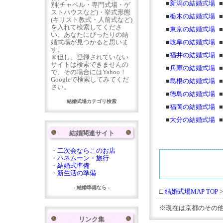
■
新潟の結婚式場
■
別(チャペル・専門式場・ゲ
ストハウスなど)・挙式形態
■
栃木の結婚式場
■
(キリスト教式・人前式など)
を入れて検索してくださ
■
東京の結婚式場
■
い。あなたにぴったりの結
婚式場が見つかると思いま
■
岐阜の結婚式場
■
す。
■
福井の結婚式場
■
※但し、登録されていない
サイトは検索できませんの
■
兵庫の結婚式場
■
で、その場合にはYahoo！
Googleで検索してみてくだ
■
島根の結婚式場
■
さい。
■
徳島の結婚式場
■
結婚式場カテゴリ検索
■
福岡の結婚式場
■
■
大分の結婚式場
■
結婚関連サイト
・
二次会ならこのお店
・
ハネムーン・旅行
・
結婚式準備
・
新生活の準備
- 結婚準備なら -
□
結婚式場MAP TOP
※現在は京都のその
リンク集