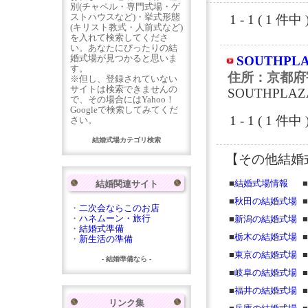
別(チャペル・専門式場・ゲ
ストハウスなど)・挙式形態
1 - 1 ( 1
(キリスト教式・人前式など)
を入れて検索してくださ
い。あなたにぴったりの結
婚式場が見つかると思いま
SOUTHP
す。
住所：京都府
※但し、登録されていない
サイトは検索できませんの
SOUTHPL
で、その場合にはYahoo！
Googleで検索してみてくだ
1 - 1 ( 1
さい。
結婚式場カテゴリ検索
【その他結婚
■
結婚式場情報
■
結婚関連サイト
■
秋田の結婚式場
■
・
二次会ならこのお店
・
ハネムーン・旅行
■
新潟の結婚式場
■
・
結婚式準備
■
栃木の結婚式場
■
・
新生活の準備
■
東京の結婚式場
■
- 結婚準備なら -
■
岐阜の結婚式場
■
■
福井の結婚式場
■
リンク集