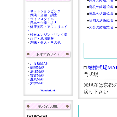
■
兵庫の結婚式場
■
■
島根の結婚式場
■
・
ネットショッピング
■
徳島の結婚式場
■
・
保険・金融・調査
・
ライフスタイル
■
福岡の結婚式場
■
・
日本の企業・求人
・
健康美容・アフィリエイ
■
大分の結婚式場
■
ト
・
検索エンジン・リンク集
・
旅行・地域情報
・
趣味・個人・その他
おすすめサイト
・
お役所MAP
□
結婚式場MAP
・
病院MAP
・
法律MAP
門式場
・
賃貸MAP
・
温泉MAP
・
大学MAP
※現在は京都
-
WonderLink
-
戻り下さい。
モバイルURL