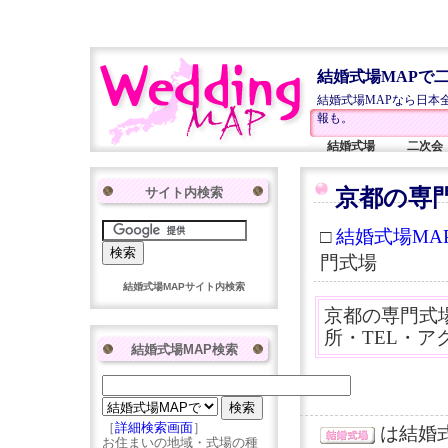
結婚式場MAPで
結婚式場MAPなら日本
報も。
結婚式場
二次会
サイト内検索
京都の専
□
結婚式場MAP
門式場
結婚式場MAPサイト内検索
京都の専門式
所・TEL・ア
結婚式場MAP検索
［
詳細検索画面
］
は結婚
お住まいの地域・式場の種