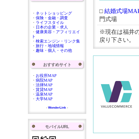
□
結婚式場MAP
・
ネットショッピング
・
保険・金融・調査
門式場
・
ライフスタイル
・
日本の企業・求人
※現在は福井
・
健康美容・アフィリエイ
ト
戻り下さい。
・
検索エンジン・リンク集
・
旅行・地域情報
・
趣味・個人・その他
おすすめサイト
・
お役所MAP
・
病院MAP
・
法律MAP
・
賃貸MAP
・
温泉MAP
・
大学MAP
-
WonderLink
-
モバイルURL