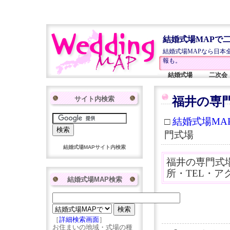
結婚式場MAPで
結婚式場MAPなら日本
報も。
結婚式場
二次会
サイト内検索
福井の専
□
結婚式場MAP
門式場
結婚式場MAPサイト内検索
福井の専門式
所・TEL・ア
結婚式場MAP検索
［
詳細検索画面
］
お住まいの地域・式場の種