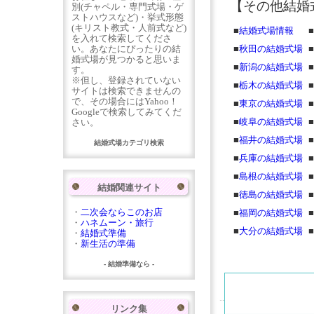
【その他結婚
別(チャペル・専門式場・ゲ
ストハウスなど)・挙式形態
(キリスト教式・人前式など)
■
結婚式場情報
■
を入れて検索してくださ
い。あなたにぴったりの結
■
秋田の結婚式場
■
婚式場が見つかると思いま
■
新潟の結婚式場
■
す。
※但し、登録されていない
■
栃木の結婚式場
■
サイトは検索できませんの
で、その場合にはYahoo！
■
東京の結婚式場
■
Googleで検索してみてくだ
■
岐阜の結婚式場
■
さい。
■
福井の結婚式場
■
結婚式場カテゴリ検索
■
兵庫の結婚式場
■
■
島根の結婚式場
■
結婚関連サイト
■
徳島の結婚式場
■
・
二次会ならこのお店
■
福岡の結婚式場
■
・
ハネムーン・旅行
■
大分の結婚式場
■
・
結婚式準備
・
新生活の準備
- 結婚準備なら -
リンク集