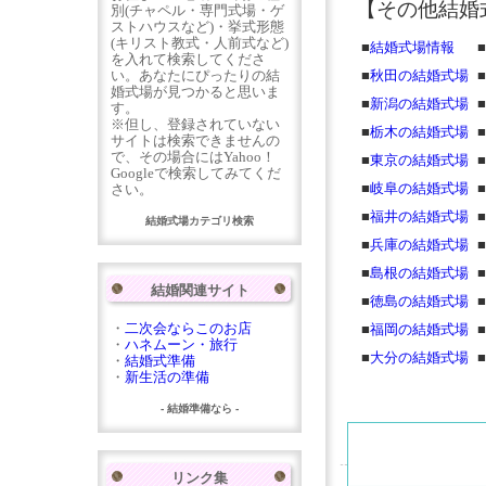
【その他結婚
別(チャペル・専門式場・ゲ
ストハウスなど)・挙式形態
(キリスト教式・人前式など)
■
結婚式場情報
■
を入れて検索してくださ
い。あなたにぴったりの結
■
秋田の結婚式場
■
婚式場が見つかると思いま
■
新潟の結婚式場
■
す。
※但し、登録されていない
■
栃木の結婚式場
■
サイトは検索できませんの
で、その場合にはYahoo！
■
東京の結婚式場
■
Googleで検索してみてくだ
■
岐阜の結婚式場
■
さい。
■
福井の結婚式場
■
結婚式場カテゴリ検索
■
兵庫の結婚式場
■
■
島根の結婚式場
■
結婚関連サイト
■
徳島の結婚式場
■
・
二次会ならこのお店
■
福岡の結婚式場
■
・
ハネムーン・旅行
■
大分の結婚式場
■
・
結婚式準備
・
新生活の準備
- 結婚準備なら -
リンク集