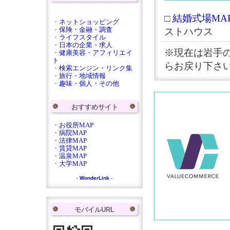
□
結婚式場MAP
・
ネットショッピング
・
保険・金融・調査
ストハウス
・
ライフスタイル
・
日本の企業・求人
※現在は岩手
・
健康美容・アフィリエイ
ト
らお戻り下さ
・
検索エンジン・リンク集
・
旅行・地域情報
・
趣味・個人・その他
おすすめサイト
・
お役所MAP
・
病院MAP
・
法律MAP
・
賃貸MAP
・
温泉MAP
・
大学MAP
-
WonderLink
-
モバイルURL